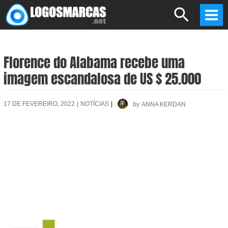
Skip
Search
to
Mai
content
Men
Florence do Alabama recebe uma
imagem escandalosa de US $ 25.000
17 DE FEVEREIRO, 2022
|
NOTÍCIAS
|
by
ANNA KERDAN