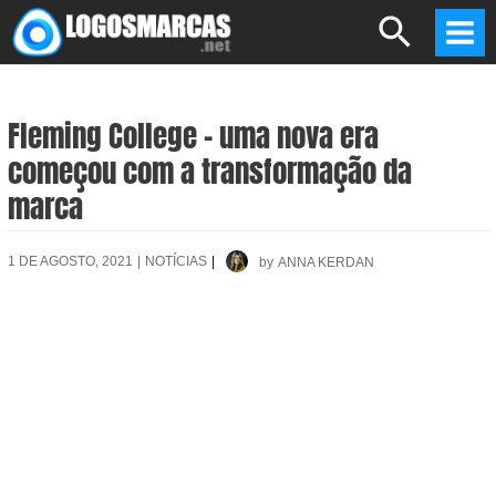
Skip
Search
to
Mai
content
Men
Fleming College – uma nova era
começou com a transformação da
marca
1 DE AGOSTO, 2021
|
NOTÍCIAS
|
by
ANNA KERDAN