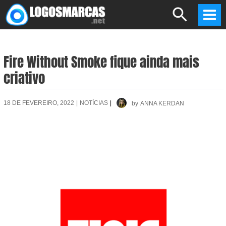
Skip
Search
to
Mai
content
Men
Fire Without Smoke fique ainda mais
criativo
18 DE FEVEREIRO, 2022
|
NOTÍCIAS
|
by
ANNA KERDAN