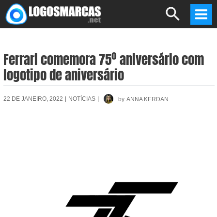
Skip
Search
to
Mai
content
Men
Ferrari comemora 75º aniversário com
logotipo de aniversário
22 DE JANEIRO, 2022
|
NOTÍCIAS
|
by
ANNA KERDAN