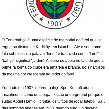
O Fenerbahçe é uma espécie de memorial ao farol que se
ergue no distrito de Kadiköy, em Istambul. Até o seu nome
fala sobre isso: a palavra “fener” é traduzida como “farol”, e
“bahçe” significa “jardim”. A teoria se apóia no fato de que a
primeira forma do clube era amarela e branca, pois narcisos
da mesma cor cresceram ao redor do farol.
Fundado em 1907, o Fenerbahçe Spor Kulübü atuou
inicialmente como uma organização underground porque o
sultão Abdul Hamid II proibiu os turcos de jogar futebol. Saiu
das sombras apenas em 1908, quando surgiu o decreto