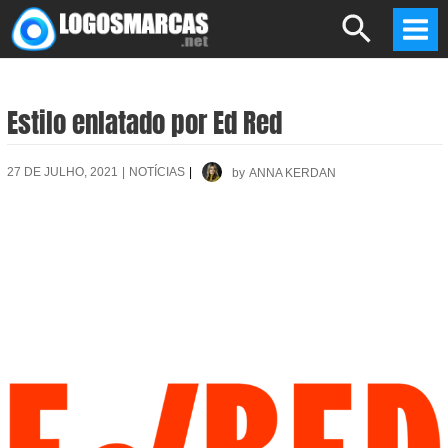
Skip
Search
to
Mai
content
Men
Estilo enlatado por Ed Red
27 DE JULHO, 2021
|
NOTÍCIAS
|
by
ANNA KERDAN