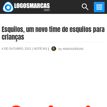
Skip
Search
to
Mai
content
Men
Esquilos, um novo time de esquilos para
crianças
4 DE OUTUBRO, 2021
|
NOTÍCIAS
|
by
ANNA KERDAN