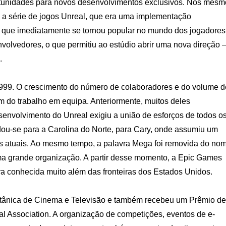
rtunidades para novos desenvolvimentos exclusivos. Nos mesm
a a série de jogos Unreal, que era uma implementação
oa que imediatamente se tornou popular no mundo dos jogadores
volvedores, o que permitiu ao estúdio abrir uma nova direção –
.
999. O crescimento do número de colaboradores e do volume d
m do trabalho em equipa. Anteriormente, muitos deles
senvolvimento do Unreal exigiu a união de esforços de todos o
dou-se para a Carolina do Norte, para Cary, onde assumiu um
es atuais. Ao mesmo tempo, a palavra Mega foi removida do no
uma grande organização. A partir desse momento, a Epic Games
ra conhecida muito além das fronteiras dos Estados Unidos.
itânica de Cinema e Televisão e também recebeu um Prêmio de
 Association. A organização de competições, eventos de e-