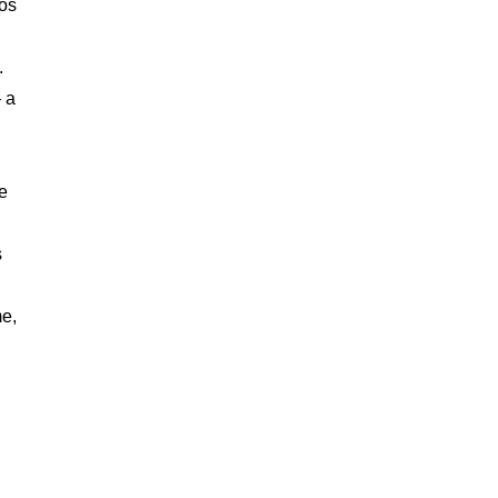
os
.
 a
e
s
me,