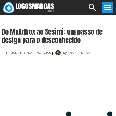
Skip
Search
to
Mai
content
Men
Do MyAdbox ao Sesimi: um passo de
design para o desconhecido
19 DE JANEIRO, 2022
|
NOTÍCIAS
|
by
ANNA KERDAN