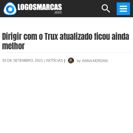
Skip
Search
to
Mai
content
Men
Dirigir com o Trux atualizado ficou ainda
melhor
30 DE SETEMBRO, 2021
|
NOTÍCIAS
|
by
ANNA KERDAN