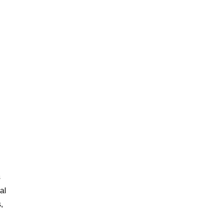
s
al
,