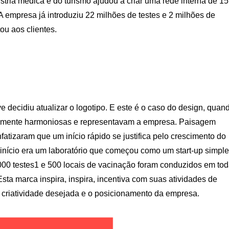
tria médica e do turismo ajudou a criar uma rede interna de 15
. A empresa já introduziu 22 milhões de testes e 2 milhões de
ou aos clientes.
e decidiu atualizar o logotipo. E este é o caso do design, quan
ualmente harmoniosas e representavam a empresa. Paisagem
atizaram que um início rápido se justifica pelo crescimento do
o início era um laboratório que começou como um start-up simple
000 testes1 e 500 locais de vacinação foram conduzidos em to
sta marca inspira, inspira, incentiva com suas atividades de
 a criatividade desejada e o posicionamento da empresa.