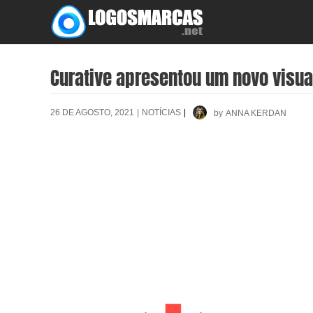
Skip
to
content
Curative apresentou um novo visua
26 DE AGOSTO, 2021
|
NOTÍCIAS
|
by
ANNA KERDAN