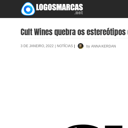
Skip
to
content
Cult Wines quebra os estereótipos
3 DE JANEIRO, 2022
|
NOTÍCIAS
|
by
ANNA KERDAN