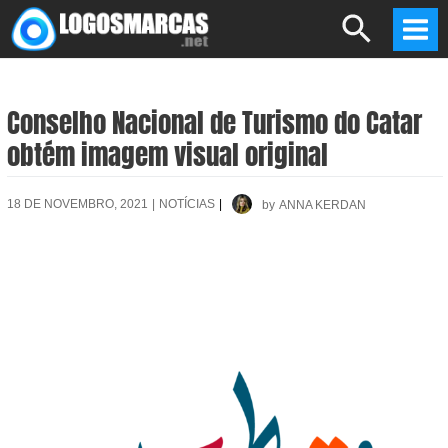
Skip
Search
to
Mai
content
Men
Conselho Nacional de Turismo do Catar
obtém imagem visual original
18 DE NOVEMBRO, 2021
|
NOTÍCIAS
|
by
ANNA KERDAN