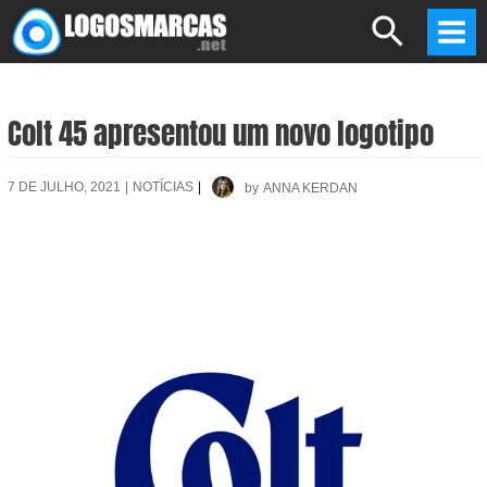
Skip
Search
to
Mai
content
Men
Colt 45 apresentou um novo logotipo
7 DE JULHO, 2021
|
NOTÍCIAS
|
by
ANNA KERDAN