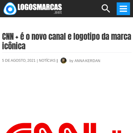
Skip
Search
to
Mai
content
Men
CNN + é o novo canal e logotipo da marca
icônica
5 DE AGOSTO, 2021
|
NOTÍCIAS
|
by
ANNA KERDAN