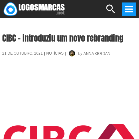
Skip
Search
to
Mai
content
Men
CIBC – introduziu um novo rebranding
21 DE OUTUBRO, 2021
|
NOTÍCIAS
|
by
ANNA KERDAN