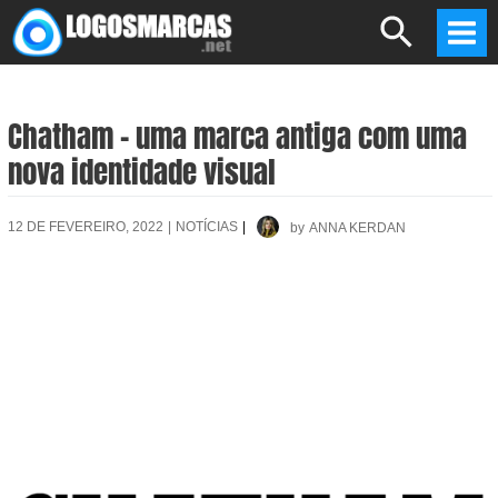
Skip
Search
to
Mai
content
Men
Chatham – uma marca antiga com uma
nova identidade visual
12 DE FEVEREIRO, 2022
|
NOTÍCIAS
|
by
ANNA KERDAN