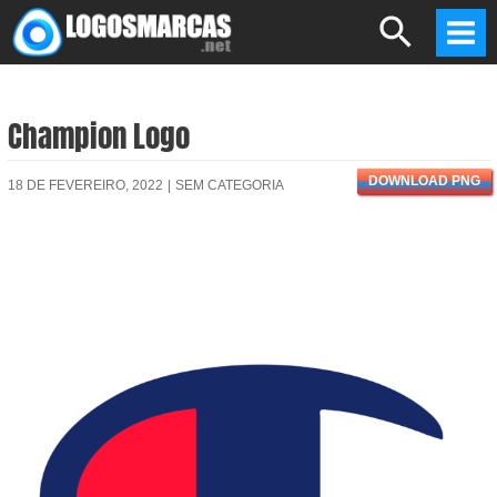
Skip
Search
to
Mai
content
Men
Champion Logo
DOWNLOAD PNG
18 DE FEVEREIRO, 2022
|
SEM CATEGORIA