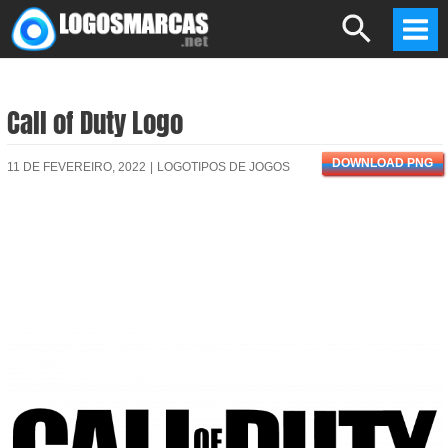
Skip
Search
to
Mai
content
Men
Call of Duty Logo
DOWNLOAD PNG
11 DE FEVEREIRO, 2022
|
LOGOTIPOS DE JOGOS