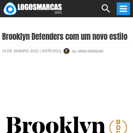
Skip
Search
to
Mai
content
Men
Brooklyn Defenders com um novo estilo
10 DE JANEIRO, 2022
|
NOTÍCIAS
|
by
ANNA KERDAN