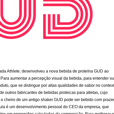
nada Athlete, desenvolveu a nova bebida de proteína GUD ao
Para aumentar a percepção visual da bebida, para entender s
duto, que se distingue por altas qualidades de sabor no contex
e outros fabricantes de bebidas proteicas para atletas, cujo
é o cheiro de um antigo shaker GUD pode ser bebido com prazer
mula é um desenvolvimento pessoal do CEO da empresa, que
ólitos em proporções calculadas da composição. Para melhorar o