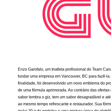
Enzo Garofalo, um triatleta profissional do Team Ca
fundar uma empresa em Vancouver, BC para fazê-la. 
finalidade, foi desenvolvido um novo emblema do pro
de uma fórmula aprimorada. Ao contrário das ofertas d
sabor lembra o giz, tem um sabor desagradável e at
ao mesmo tempo refrescante e restaurador. Sua fór
inclui 20 g de proteína e uma mistura única de eletr