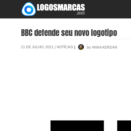
Skip
to
content
BBC defende seu novo logotipo
21 DE JULHO, 2021
|
NOTÍCIAS
|
by
ANNA KERDAN