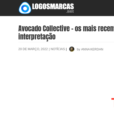
Skip
to
content
Avocado Collective – os mais rece
interpretação
20 DE MARÇO, 2022
|
NOTÍCIAS
|
by
ANNA KERDAN