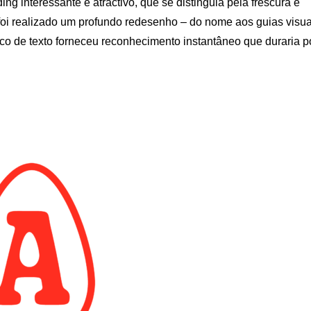
g interessante e atractivo, que se distinguia pela frescura e
s, foi realizado um profundo redesenho – do nome aos guias visua
loco de texto forneceu reconhecimento instantâneo que duraria p