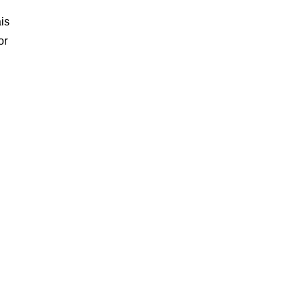
is
or