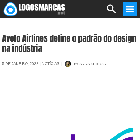
Skip
Search
to
Mai
content
Men
Avelo Airlines define o padrão do design
na indústria
5 DE JANEIRO, 2022
|
NOTÍCIAS
|
by
ANNA KERDAN