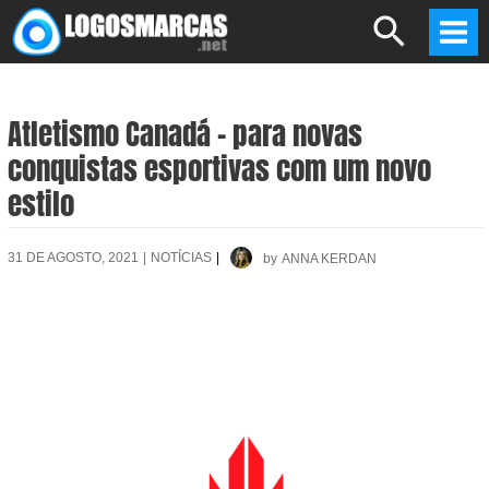
Skip
Search
to
Mai
content
Men
Atletismo Canadá – para novas
conquistas esportivas com um novo
estilo
31 DE AGOSTO, 2021
|
NOTÍCIAS
|
by
ANNA KERDAN