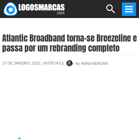
Skip
Search
to
Mai
content
Men
Atlantic Broadband torna-se Breezeline e
passa por um rebranding completo
27 DE JANEIRO, 2022
|
NOTÍCIAS
|
by
ANNA KERDAN