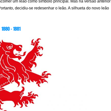
scolher um leão como símbolo principal. Mas na versão anterior
 Portanto, decidiu-se redesenhar o leão. A silhueta do novo leão
1880 – 1881