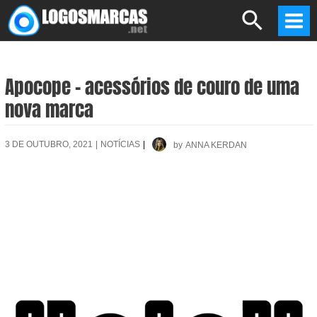
Skip
Search
to
Mai
content
Men
Apocope – acessórios de couro de uma
nova marca
3 DE OUTUBRO, 2021
|
NOTÍCIAS
|
by
ANNA KERDAN