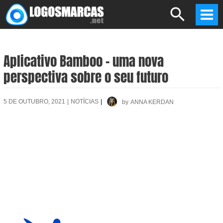
Skip
Search
to
Mai
content
Men
Aplicativo Bamboo – uma nova
perspectiva sobre o seu futuro
5 DE OUTUBRO, 2021
|
NOTÍCIAS
|
by
ANNA KERDAN