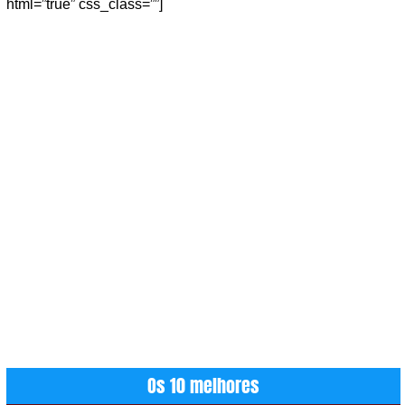
html=”true” css_class=””]
Os 10 melhores