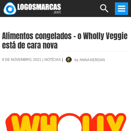
Skip
Search
to
Mai
content
Men
Alimentos congelados – o Wholly Veggie
está de cara nova
9 DE NOVEMBRO, 2021
|
NOTÍCIAS
|
by
ANNA KERDAN