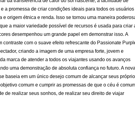
 da transferência de calor do sol nascente, a facilidade de
s e a promessa de criar condições ideais para todos os usuários
a e origem étnica e renda. Isso se tornou uma maneira poderos
ue a maior variedade possível de recursos é usada para criar 
e cores desempenhou um grande papel em demonstrar isso. A
 contraste com o suave efeito refrescante do Passionate Purpl
pectador, criando a imagem de uma empresa forte, jovem e
al da marca de atender a todos os viajantes usando os avanços
ndo uma demonstração de absoluta confiança no futuro. A nov
e se baseia em um único desejo comum de alcançar seus própri
 objetivo comum e cumprir as promessas de que o céu é comum
de realizar seus sonhos, de realizar seu direito de viajar