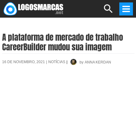
Skip
Search
to
Mai
content
Men
A plataforma de mercado de trabalho
CareerBuilder mudou sua imagem
16 DE NOVEMBRO, 2021
|
NOTÍCIAS
|
by
ANNA KERDAN