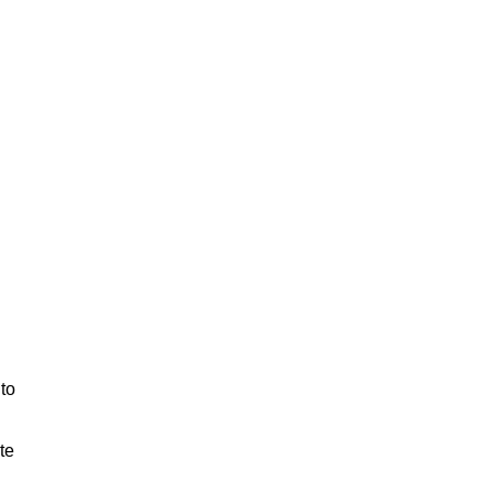
ito
te