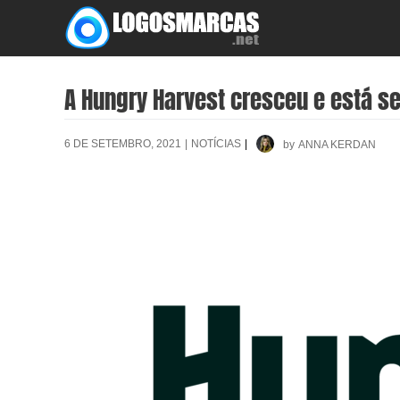
Skip
to
content
A Hungry Harvest cresceu e está se
6 DE SETEMBRO, 2021
|
NOTÍCIAS
|
by
ANNA KERDAN