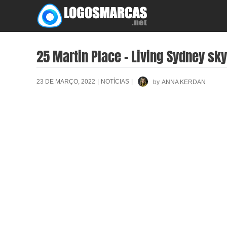
Skip
to
content
25 Martin Place – Living Sydney s
23 DE MARÇO, 2022
|
NOTÍCIAS
|
by
ANNA KERDAN