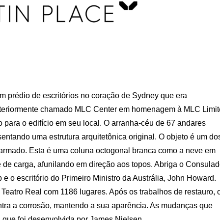
um prédio de escritórios no coração de Sydney que era
. Anteriormente chamado MLC Center em homenagem à MLC Limi
 para o edifício em seu local. O arranha-céu de 67 andares
sentando uma estrutura arquitetônica original. O objeto é um do
o armado. Esta é uma coluna octogonal branca como a neve em
 de carga, afunilando em direção aos topos. Abriga o Consula
 o escritório do Primeiro Ministro da Austrália, John Howard.
o Teatro Real com 1186 lugares. Após os trabalhos de restauro, 
ontra a corrosão, mantendo a sua aparência. As mudanças que
 que foi desenvolvida por James Nielsen.